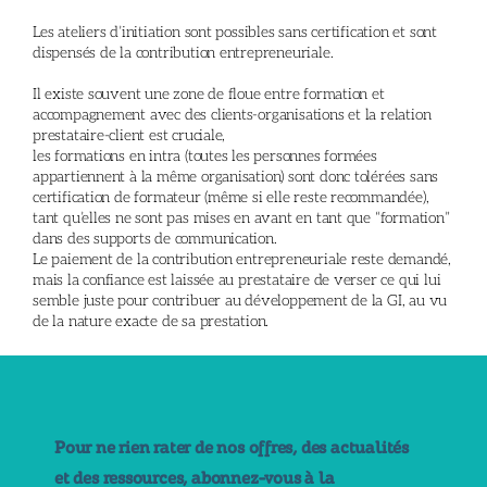
Les ateliers d’initiation sont possibles sans certification et sont
dispensés de la contribution entrepreneuriale.
Il existe souvent une zone de floue entre formation et
accompagnement avec des clients-organisations et la relation
prestataire-client est cruciale,
les formations en intra (toutes les personnes formées
appartiennent à la même organisation) sont donc tolérées sans
certification de formateur (même si elle reste recommandée),
tant qu’elles ne sont pas mises en avant en tant que “formation”
dans des supports de communication.
Le paiement de la contribution entrepreneuriale reste demandé,
mais la confiance est laissée au prestataire de verser ce qui lui
semble juste pour contribuer au développement de la GI, au vu
de la nature exacte de sa prestation.
Pour ne rien rater de nos offres, des actualités
et des ressources, abonnez-vous à la